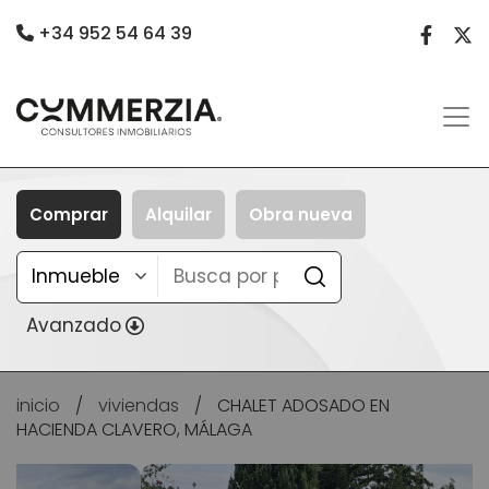
+34 952 54 64 39
Comprar
Alquilar
Obra nueva
Avanzado
inicio
/
viviendas
/
CHALET ADOSADO EN
HACIENDA CLAVERO, MÁLAGA