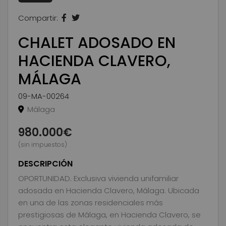
Compartir:
CHALET ADOSADO EN
HACIENDA CLAVERO,
MÁLAGA
09-MA-00264
Málaga
980.000€
(sin impuestos)
DESCRIPCIÓN
OPORTUNIDAD. Exclusiva vivienda unifamiliar
adosada en Hacienda Clavero, Málaga. Ubicada
en una de las zonas residenciales más
prestigiosas de Málaga, en Hacienda Clavero, se