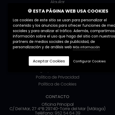
Alquilar
Obra nueva
🍪 ESTA PÁGINA WEB USA COOKIES
Las cookies de este sitio se usan para personalizar el
COMMERZIA
contenido y los anuncios para ofrecer funciones de med
Quiénes Somos
sociales y para analizar el tráfico. Además, compartimos
Nuestros Servicios
información sobre el uso que haga del sitio con nuestros
partners de medios sociales de publicidad, de
Nuestros Agentes
personalización y de análisis web
Más información
Trabaja con nosotros
Aceptar Cookies
Configurar Cookies
LEGALES
Aviso Legal y Condiciones de Uso
Política de Privacidad
Política de Cookies
CONTACTO
Oficina Principal
C/ Del Mar, 27 4ºB 29740-Torre del Mar (Málaga)
Teléfono:
952 54 64 39